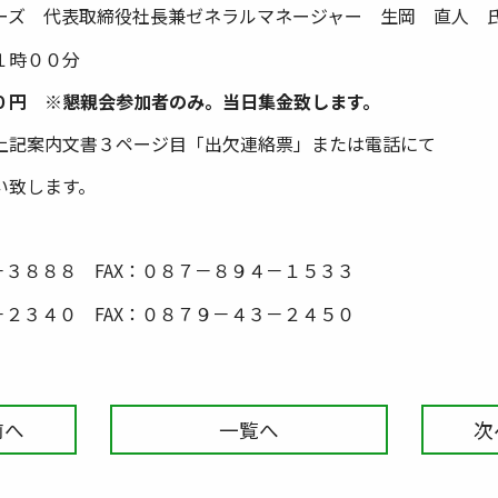
ーズ 代表取締役社長兼ゼネラルマネージャー 生岡 直人 
１時００分
０円 ※懇親会参加者のみ。当日集金致します。
上記案内文書３ページ目「出欠連絡票」または電話にて
い致します。
－３８８８ FAX：０８７－８９４－１５３３
－２３４０ FAX：０８７９－４３－２４５０
前へ
一覧へ
次