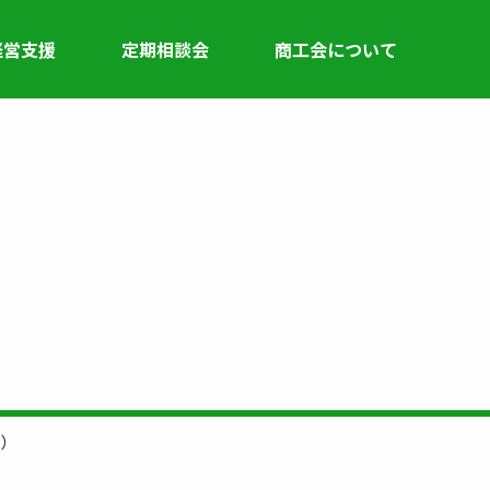
経営支援
定期相談会
商工会について
内）